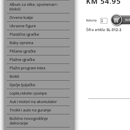
KM
54.95
Album za slike, spomenari i
blokići
Drvene kutije
Kolicina
Ukrasne figure
Šifra artikla:
SL-312-2
Plastične igračke
Baby oprema
Plišane igračke
Plažne igračke
Plažni program Intex
Bicikli
Dječje ljuljačke
Lopte,rekete i pumpe
Auti i motori na akomulator
Tricikli i auto na guranje
Božićno novogodišnje
dekoracije