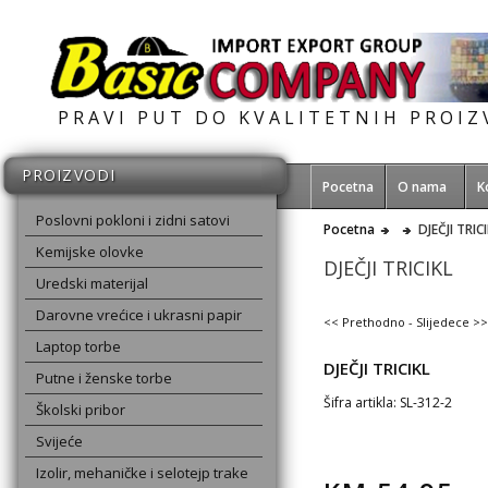
PRAVI PUT DO KVALITETNIH PROI
PROIZVODI
Pocetna
O nama
K
Poslovni pokloni i zidni satovi
Pocetna
DJEČJI TRIC
Kemijske olovke
DJEČJI TRICIKL
Uredski materijal
Darovne vrećice i ukrasni papir
<< Prethodno
-
Slijedece >>
Laptop torbe
DJEČJI TRICIKL
Putne i ženske torbe
Šifra artikla: SL-312-2
Školski pribor
Svijeće
Izolir, mehaničke i selotejp trake