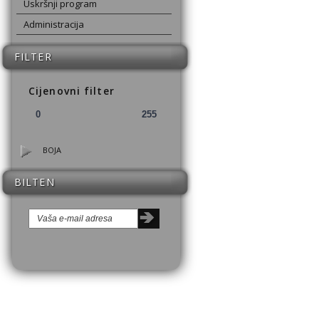
Uskršnji program
Administracija
FILTER
Cijenovni filter
BOJA
BILTEN