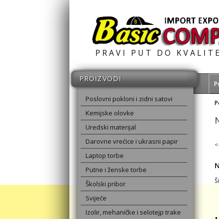
PRAVI PUT DO KVALIT
PROIZVODI
P
Poslovni pokloni i zidni satovi
P
Kemijske olovke
Uredski materijal
Darovne vrećice i ukrasni papir
<
Laptop torbe
N
Putne i ženske torbe
Š
Školski pribor
Svijeće
Izolir, mehaničke i selotejp trake