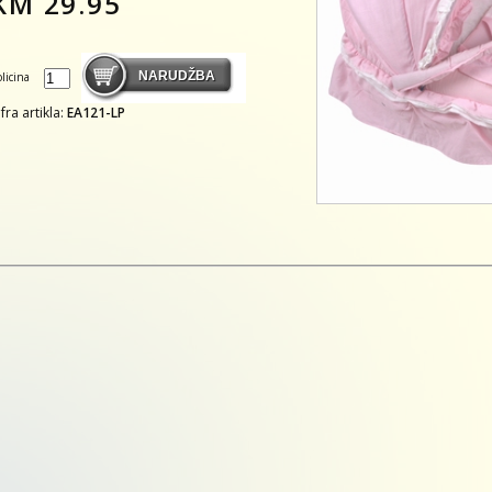
KM
29.95
olicina
ifra artikla:
EA121-LP