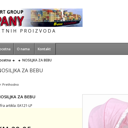
ETNIH PROIZVODA
ocetna
O nama
Kontakt
ocetna
NOSILJKA ZA BEBU
NOSILJKA ZA BEBU
< Prethodno
OSILJKA ZA BEBU
ifra artikla: EA121-LP