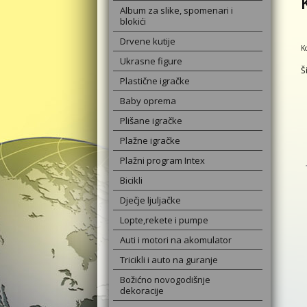
Album za slike, spomenari i
blokići
Drvene kutije
K
Ukrasne figure
Š
Plastične igračke
Baby oprema
Plišane igračke
Plažne igračke
Plažni program Intex
Bicikli
Dječje ljuljačke
Lopte,rekete i pumpe
Auti i motori na akomulator
Tricikli i auto na guranje
Božićno novogodišnje
dekoracije