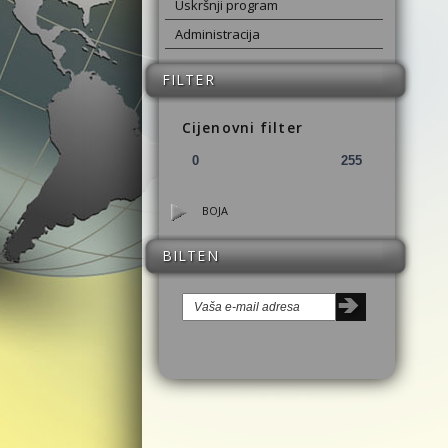
Uskršnji program
Administracija
FILTER
Cijenovni filter
BOJA
BILTEN