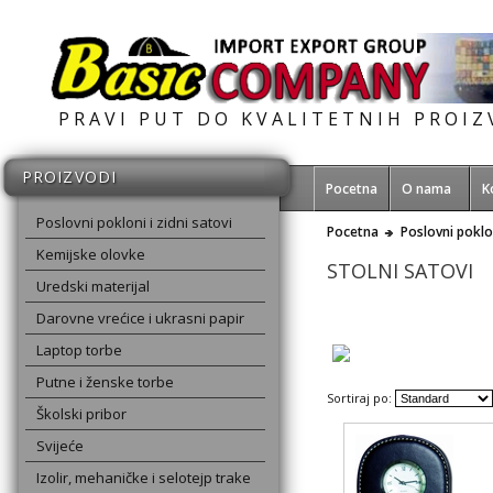
PRAVI PUT DO KVALITETNIH PROI
PROIZVODI
Pocetna
O nama
K
Poslovni pokloni i zidni satovi
Pocetna
Poslovni poklon
Kemijske olovke
STOLNI SATOVI
Uredski materijal
Darovne vrećice i ukrasni papir
Laptop torbe
Putne i ženske torbe
Sortiraj po:
Školski pribor
Svijeće
Izolir, mehaničke i selotejp trake