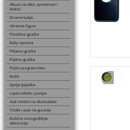
Album za slike, spomenari i
blokići
Drvene kutije
Ukrasne figure
Plastične igračke
Baby oprema
Plišane igračke
Plažne igračke
Plažni program Intex
Bicikli
Dječje ljuljačke
Lopte,rekete i pumpe
Auti i motori na akomulator
Tricikli i auto na guranje
Božićno novogodišnje
dekoracije