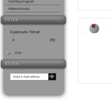
Uskršnji program
Administracija
FILTER
Cijenovni filter
BOJA
BILTEN