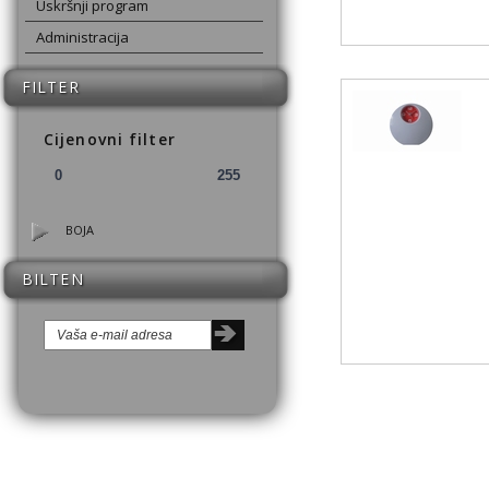
Uskršnji program
Administracija
FILTER
Cijenovni filter
BOJA
BILTEN