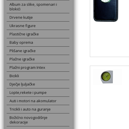
Album za slike, spomenari i
blokići
Drvene kutije
Ukrasne figure
Plastične igračke
Baby oprema
Plišane igračke
Plažne igračke
Plažni program Intex
Bicikli
Dječje ljuljačke
Lopte,rekete i pumpe
Auti i motori na akomulator
Tricikli i auto na guranje
Božićno novogodišnje
dekoracije