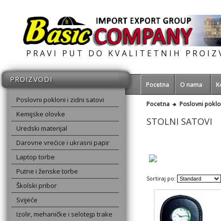
PRAVI PUT DO KVALITETNIH PROI
PROIZVODI
Pocetna
O nama
K
Poslovni pokloni i zidni satovi
Pocetna
Poslovni poklon
Kemijske olovke
STOLNI SATOVI
Uredski materijal
Darovne vrećice i ukrasni papir
Laptop torbe
Putne i ženske torbe
Sortiraj po:
Školski pribor
Svijeće
Izolir, mehaničke i selotejp trake