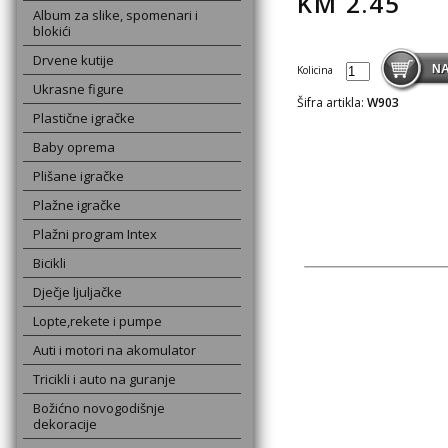
KM
2.45
Album za slike, spomenari i
blokići
Drvene kutije
Kolicina
Ukrasne figure
Šifra artikla:
W903
Plastične igračke
Baby oprema
Plišane igračke
Plažne igračke
Plažni program Intex
Bicikli
Dječje ljuljačke
Lopte,rekete i pumpe
Auti i motori na akomulator
Tricikli i auto na guranje
Božićno novogodišnje
dekoracije