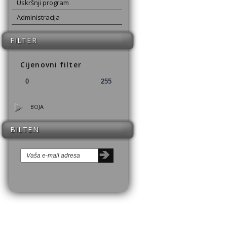
Uskršnji program
Administracija
FILTER
Cijenovni filter
BOJA
BILTEN