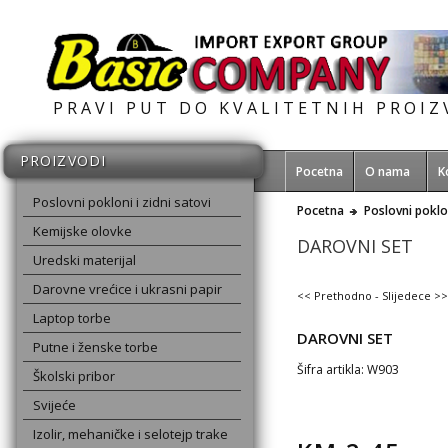
PRAVI PUT DO KVALITETNIH PROI
PROIZVODI
Pocetna
O nama
K
Poslovni pokloni i zidni satovi
Pocetna
Poslovni poklon
Kemijske olovke
DAROVNI SET
Uredski materijal
Darovne vrećice i ukrasni papir
<< Prethodno
-
Slijedece >>
Laptop torbe
DAROVNI SET
Putne i ženske torbe
Šifra artikla: W903
Školski pribor
Svijeće
Izolir, mehaničke i selotejp trake