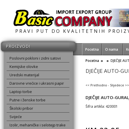
PRAVI PUT DO KVALITETNIH PROI
PROIZVODI
Pocetna
O nama
K
Poslovni pokloni i zidni satovi
Pocetna
DJEČIJE A
Kemijske olovke
DJEČIJE AUTO-GU
Uredski materijal
Darovne vrećice i ukrasni papir
<< Prethodno
-
Slijedece >>
Laptop torbe
DJEČIJE AUTO-GURAL
Putne i ženske torbe
Šifra artikla: 420001
Školski pribor
Svijeće
Izolir, mehaničke i selotejp trake