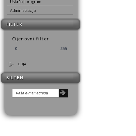
Uskršnji program
Administracija
FILTER
Cijenovni filter
BOJA
BILTEN