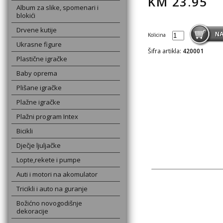
KM
23.95
Album za slike, spomenari i
blokići
Drvene kutije
Kolicina
Ukrasne figure
Šifra artikla:
420001
Plastične igračke
Baby oprema
Plišane igračke
Plažne igračke
Plažni program Intex
Bicikli
Dječje ljuljačke
Lopte,rekete i pumpe
Auti i motori na akomulator
Tricikli i auto na guranje
Božićno novogodišnje
dekoracije