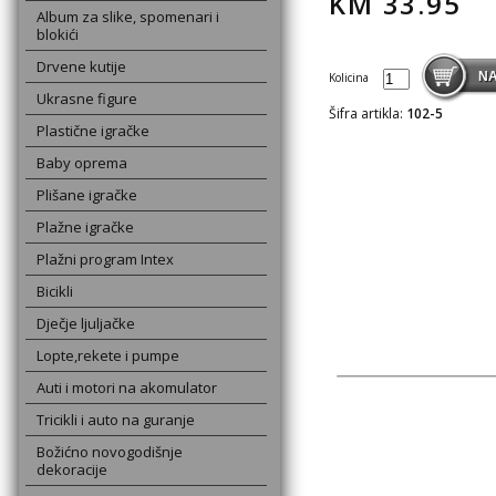
KM
33.95
Album za slike, spomenari i
blokići
Drvene kutije
Kolicina
Ukrasne figure
Šifra artikla:
102-5
Plastične igračke
Baby oprema
Plišane igračke
Plažne igračke
Plažni program Intex
Bicikli
Dječje ljuljačke
Lopte,rekete i pumpe
Auti i motori na akomulator
Tricikli i auto na guranje
Božićno novogodišnje
dekoracije