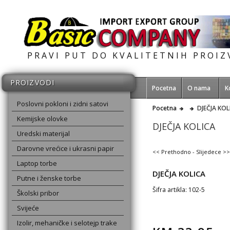
PRAVI PUT DO KVALITETNIH PROI
PROIZVODI
Pocetna
O nama
K
Poslovni pokloni i zidni satovi
Pocetna
DJEČJA KOL
Kemijske olovke
DJEČJA KOLICA
Uredski materijal
Darovne vrećice i ukrasni papir
<< Prethodno
-
Slijedece >>
Laptop torbe
DJEČJA KOLICA
Putne i ženske torbe
Šifra artikla: 102-5
Školski pribor
Svijeće
Izolir, mehaničke i selotejp trake