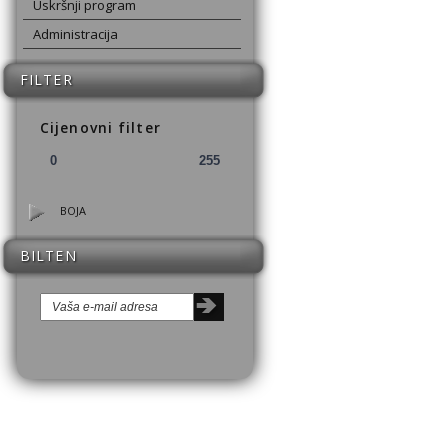
Uskršnji program
Administracija
FILTER
Cijenovni filter
BOJA
BILTEN