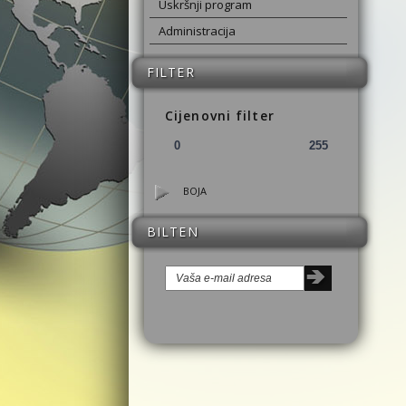
Uskršnji program
Administracija
FILTER
Cijenovni filter
BOJA
BILTEN