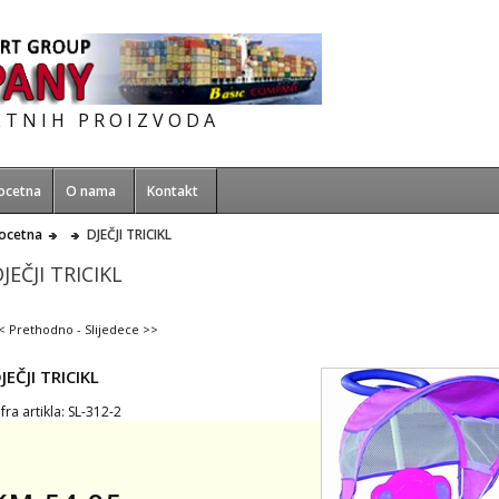
ETNIH PROIZVODA
ocetna
O nama
Kontakt
ocetna
DJEČJI TRICIKL
JEČJI TRICIKL
< Prethodno
-
Slijedece >>
JEČJI TRICIKL
ifra artikla: SL-312-2