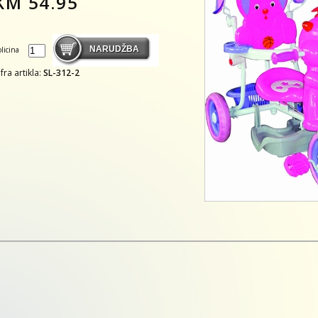
KM
54.95
olicina
ifra artikla:
SL-312-2