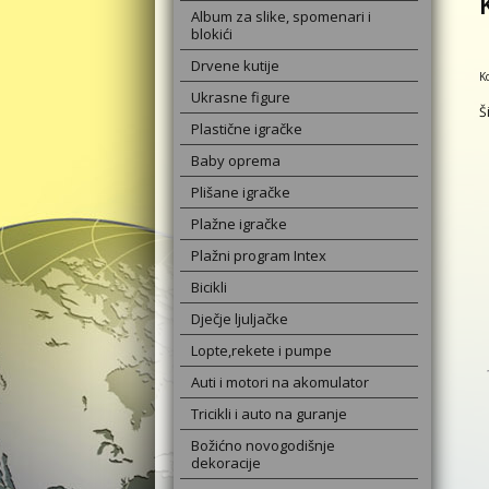
Album za slike, spomenari i
blokići
Drvene kutije
K
Ukrasne figure
Š
Plastične igračke
Baby oprema
Plišane igračke
Plažne igračke
Plažni program Intex
Bicikli
Dječje ljuljačke
Lopte,rekete i pumpe
Auti i motori na akomulator
Tricikli i auto na guranje
Božićno novogodišnje
dekoracije