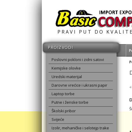
PRAVI PUT DO KVALIT
PROIZVODI
P
Poslovni pokloni i zidni satovi
P
Kemijske olovke
D
Uredski materijal
Darovne vrećice i ukrasni papir
<
Laptop torbe
D
Putne i ženske torbe
Š
Školski pribor
Svijeće
Izolir, mehaničke i selotejp trake