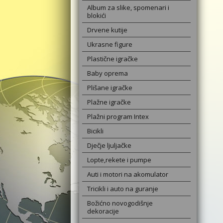
Album za slike, spomenari i
blokići
Drvene kutije
Ukrasne figure
Plastične igračke
Baby oprema
Plišane igračke
Plažne igračke
Plažni program Intex
Bicikli
Dječje ljuljačke
Lopte,rekete i pumpe
Auti i motori na akomulator
Tricikli i auto na guranje
Božićno novogodišnje
dekoracije