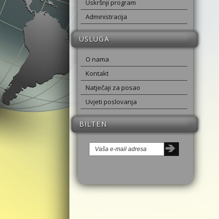
Uskršnji program
Administracija
USLUGA
O nama
Kontakt
Natječaji za posao
Uvjeti poslovanja
BILTEN