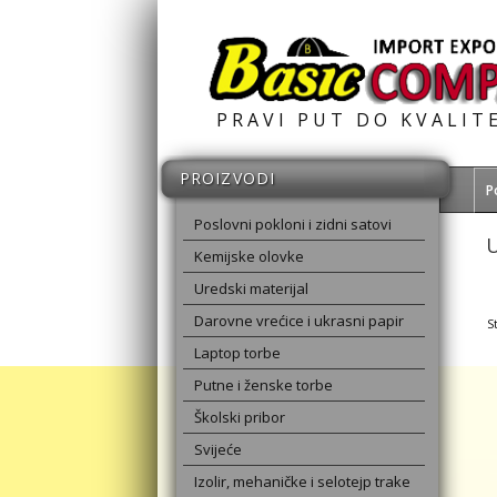
PRAVI PUT DO KVALIT
PROIZVODI
P
Poslovni pokloni i zidni satovi
U
Kemijske olovke
Uredski materijal
Darovne vrećice i ukrasni papir
S
Laptop torbe
Putne i ženske torbe
Školski pribor
Svijeće
Izolir, mehaničke i selotejp trake